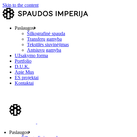
Skip to the content
Paslaugos
Šilkografinė spauda
Transferų gamyba
Tekstilės siuvinėjimas
Antsiuvų gamyba
Užsakymo forma
Portfolio
D.U.K.
Apie Mus
ES projektai
Kontaktai
Paslaugos