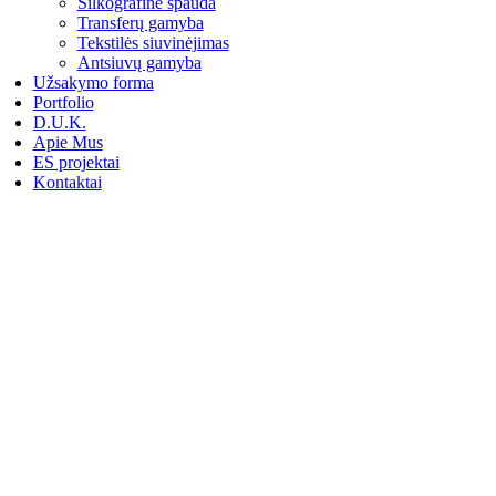
Šilkografinė spauda
Transferų gamyba
Tekstilės siuvinėjimas
Antsiuvų gamyba
Užsakymo forma
Portfolio
D.U.K.
Apie Mus
ES projektai
Kontaktai